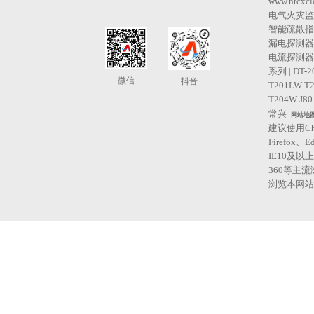
www.htcxcl
电气火灾监
智能疏散指
漏电探测器 
电流探测器 
系列 | DT-2
微信
抖音
T201LW T
T204W J80
常兴
网站地
建议使用Ch
Firefox、E
IE10及以
360等主
浏览本网站