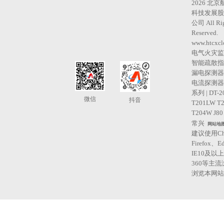
2026 北
科技发展股
公司 All Ri
Reserved.
www.htcxcl
电气火灾监
智能疏散指
漏电探测器 
电流探测器 
系列 | DT-2
微信
抖音
T201LW T
T204W J80
常兴
网站地
建议使用Ch
Firefox、E
IE10及以
360等主
浏览本网站