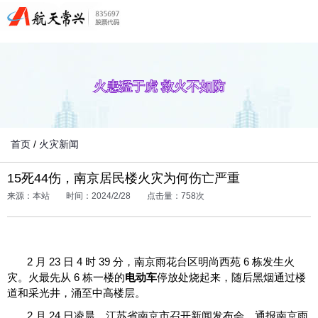
火患猛于虎 救火不如防
首页
/
火灾新闻
15死44伤，南京居民楼火灾为何伤亡严重
来源：本站
时间：2024/2/28
点击量：758次
2 月 23 日 4 时 39 分，南京雨花台区明尚西苑 6 栋发生火
灾。火最先从 6 栋一楼的
电动车
停放处烧起来，随后黑烟通过楼
道和采光井，涌至中高楼层。
2 月 24 日凌晨，江苏省南京市召开新闻发布会，通报南京雨