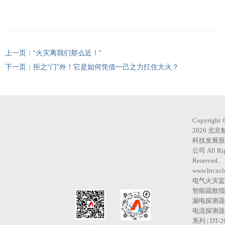
“火灾离我们那么近！”
拒之“门”外！它是如何凭借一己之力扛住大火？
Copyright 
2026 北
科技发展股
公司 All Ri
Reserved.
www.htcxcl
电气火灾监
智能疏散指
漏电探测器 
电流探测器 
系列 | DT-2