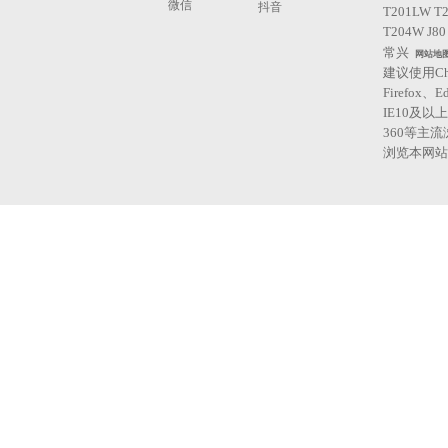
微信
抖音
T201LW T
T204W J80
常兴
网站地
建议使用Ch
Firefox、E
IE10及以
360等主
浏览本网站