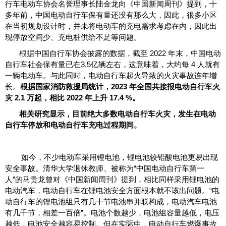
行车电动车协会名誉理事长陆金龙向《中国新闻周刊》提到，十
多年前，中国电动自行车保有量还没有那么大，因此，很多小区
在当初规划设计时，并未将电动车的充电需求考虑在内，因此出
现停放空间少、充电桩供给不足等问题。
根据中国自行车协会披露的数据，截至 2022 年末，中国电动
自行车社会保有量已在3.5亿辆左右，这意味着，大约每 4 人就有
一辆电动车。与此同时，电动自行车起火导致的火灾事故连年增
长。
根据国家消防救援局统计，2023 年全国共接报电动自行车火
灾 2.1 万起，相比 2022 年上升 17.4 %。
相关研究显示，目前绝大多数电动自行车火灾，发生在电动
自行车停放和电动自行车充电过程期间。
如今，不少电动车采用锂电池，锂电池较铅酸电池更易出现
安全事故。清华大学退休教师、被称为“中国电动自行车第一
人”的马贵龙曾对《中国新闻周刊》提到，相比同样采用锂电池的
电动汽车，电动自行车在锂电池安全方面根本就不该出问题。“电
动自行车的锂电池组只有几十节电池串并联构成，电动汽车电池
有几千节，相差一百倍”。电池个数越少，电池组容量越低，电压
越低，电池安全越容易控制。但在实际中，电动自行车燃爆事故