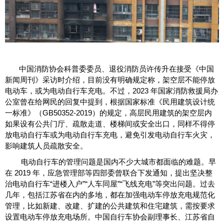
中国消防协会科普委委员、退役消防员许传升在接受《中国
新闻周刊》采访时介绍，目前没有明确规定称，架空层不能停放
电动车，或为电动自行车充电。不过，2023 年国家消防救援局办
公室曾在给网民的回复中提到，根据国家标准《民用建筑设计统
一标准》（GB50352-2019）的规定，高层民用建筑的架空层内
如果设有公共门厅、疏散走道、楼梯间或安全出口，同样不得停
放电动自行车或为电动自行车充电，避免引发电动自行车火灾，
影响建筑人员疏散安全。
电动自行车的管理问题是国内不少大城市都面临的难题。早
在 2019 年，应急管理部等四部委曾联合下发通知，提出坚决整
治电动自行车“进楼入户”“人车同屋”“飞线充电”等突出问题。过去
几年，包括江苏省在内的多地，都在加强电动车停放充电规范化
管理，比如新建、改建、扩建的公共建筑和住宅建筑，需按要求
设置电动车停放充电场所。中国自行车协会副理事长、江苏省自